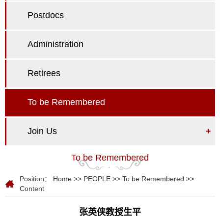
Postdocs
Administration
Retirees
To be Remembered
Join Us
+
To be Remembered
Position：
Home
>>
PEOPLE
>>
To be Remembered
>>
Content
张英侠教授生平