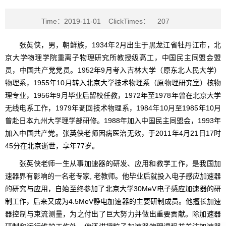
Time：2019-11-01
ClickTimes：
207
张英侠，男，朝鲜族，1934年2月出生于黒龙江省牡丹江市，北
京大学物理学院重离子物理研究所教授级高工，中国民主同盟会盟
员，中国共产党党员。1952年9月考入吉林大学（原东北人民大学）
物理系，1955年10月转入北京大学技术物理系（原物理研究室）核物
理专业，1956年9月毕业后留校任教，1972年至1978年曾在北京大学
无线电系工作，1979年调回技术物理系，1984年10月至1985年10月
曾赴日本九州大学理学部研修。1988年加入中国民主同盟会，1993年
加入中国共产党。张英侠老师因病医治无效，于2011年4月21日17时
45分在北京逝世，享年77岁。
张英侠老师一生从事加速器的研发、应用和教学工作，是我国加
速器界有影响的一名老专家, 老教师。他毕业后就投入电子感应加速器
的研究与应用，自始至终参加了北京大学30MeV电子感应加速器的研
制工作，后来又成为4.5MeV静电加速器的主要研制成员。他擅长加速
器控制与束流测量，为之付出了巨大努力并做出重要贡献。除加速器