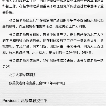
研制和运行维护工作外，他还讲授粒子加速器物理课程并关注加速器
科普工作，在技术物理系和重离子物理研究所的建设过程中发挥了重
要作用。
张英侠老师最近几年在和病魔作顽强的斗争中不仅保持乐观和坚
毅的精神，而且积极参加集体活动，继续关心工作和同事。
张英侠老师热爱祖国，热爱中国共产党，也为自己作为北京大学
的学生和教师而感到自豪。他在科研和教学工作中一贯认真负责，勇
挑重担，学风严谨，努力创新，团结同事，任劳任怨。他为人正直谦
和，待人真诚亲切，乐于助人，是我们的一位好老师、好同事。
张英侠老师因病逝世，我们深感惋惜和悲痛，愿张英侠老师一路
走好！
北京大学物理学院
张英侠老师治丧委员会2011年4月23日
Previous：赵绥堂教授生平