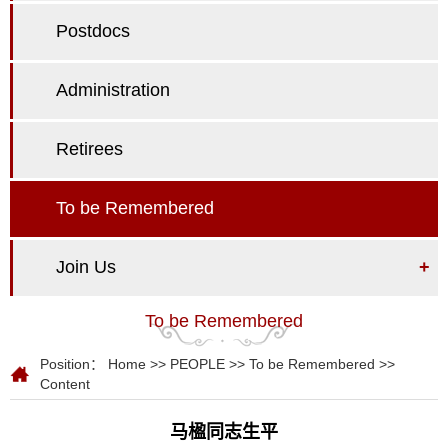
Postdocs
Administration
Retirees
To be Remembered
Join Us
+
To be Remembered
Position：
Home
>>
PEOPLE
>>
To be Remembered
>>
Content
马楹同志生平