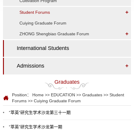
Cultivation Program
+
Student Forums
Cuiying Graduate Forum
+
ZHONG Shengbiao Graduate Forum
International Students
Admissions
+
Graduates
Position：
Home
>>
EDUCATION
>>
Graduates
>>
Student
Forums
>>
Cuiying Graduate Forum
“萃英”研究生学术沙龙第三十一期
“萃英”研究生学术沙龙第一期