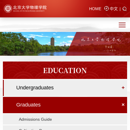
HOME
中文
|
EDUCATION
Undergraduates
+
Graduates
×
Admissions Guide