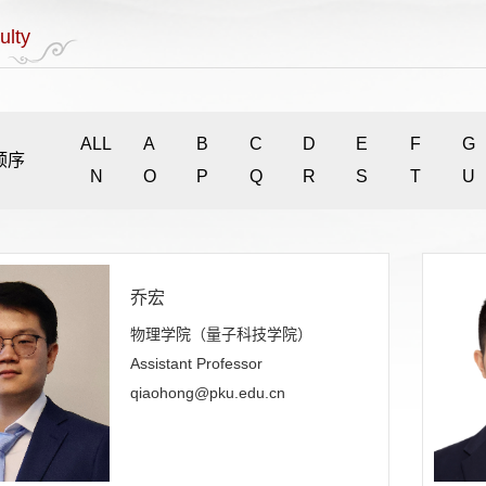
ulty
ALL
A
B
C
D
E
F
G
顺序
N
O
P
Q
R
S
T
U
乔宏
物理学院（量子科技学院）
Assistant Professor
qiaohong@pku.edu.cn