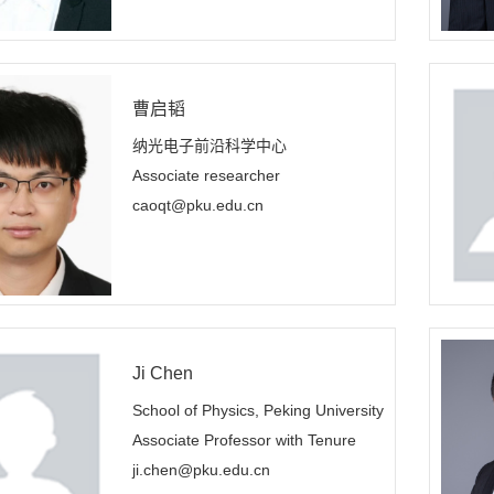
曹启韬
纳光电子前沿科学中心
Associate researcher
caoqt@pku.edu.cn
Ji Chen
School of Physics, Peking University
Associate Professor with Tenure
ji.chen@pku.edu.cn