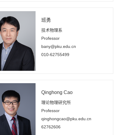
班勇
技术物理系
Professor
bany@pku.edu.cn
010-62755499
Qinghong Cao
理论物理研究所
Professor
qinghongcao@pku.edu.cn
62762606