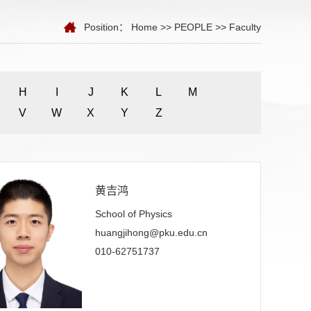
Position：
Home
>>
PEOPLE
>>
Faculty
H
I
J
K
L
M
V
W
X
Y
Z
黄吉鸿
School of Physics
huangjihong@pku.edu.cn
010-62751737