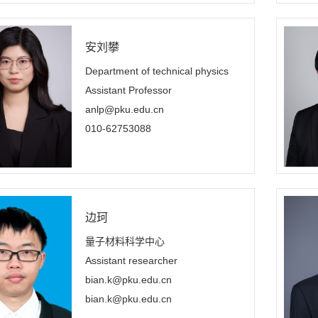
安刘攀
Department of technical physics
Assistant Professor
anlp@pku.edu.cn
010-62753088
边珂
量子材料科学中心
Assistant researcher
bian.k@pku.edu.cn
bian.k@pku.edu.cn