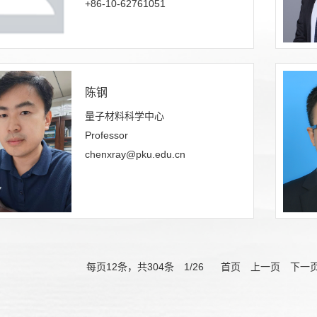
+86-10-62761051
陈钢
量子材料科学中心
Professor
chenxray@pku.edu.cn
每页
12
条，共
304
条
1
/
26
首页
上一页
下一