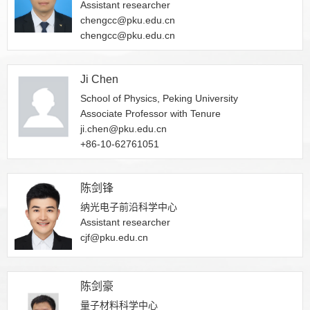
Assistant researcher
chengcc@pku.edu.cn
chengcc@pku.edu.cn
Ji Chen
School of Physics, Peking University
Associate Professor with Tenure
ji.chen@pku.edu.cn
+86-10-62761051
陈剑锋
纳光电子前沿科学中心
Assistant researcher
cjf@pku.edu.cn
陈剑豪
量子材料科学中心