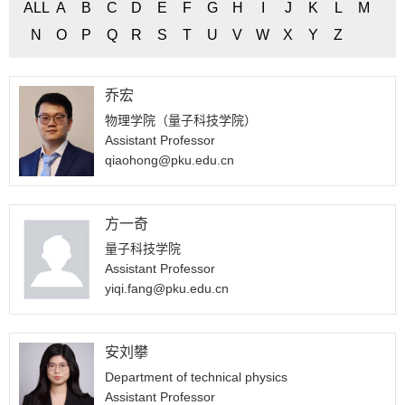
ALL
A
B
C
D
E
F
G
H
I
J
K
L
M
N
O
P
Q
R
S
T
U
V
W
X
Y
Z
乔宏
物理学院（量子科技学院）
Assistant Professor
qiaohong@pku.edu.cn
方一奇
量子科技学院
Assistant Professor
yiqi.fang@pku.edu.cn
安刘攀
Department of technical physics
Assistant Professor