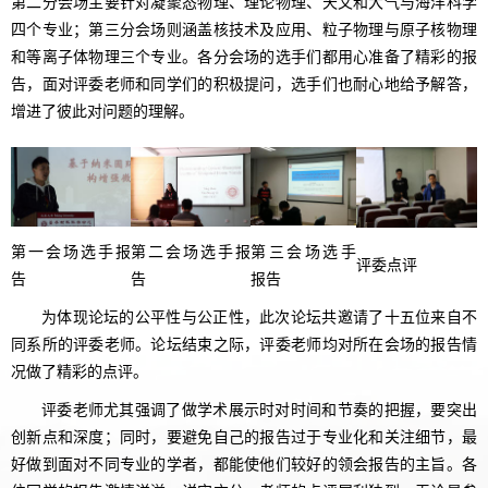
第二分会场主要针对凝聚态物理、理论物理、天文和大气与海洋科学
四个专业；第三分会场则涵盖核技术及应用、粒子物理与原子核物理
和等离子体物理三个专业。各分会场的选手们都用心准备了精彩的报
告，面对评委老师和同学们的积极提问，选手们也耐心地给予解答，
增进了彼此对问题的理解。
第一会场选手报
第二会场选手报
第三会场选手
评委点评
告
告
报告
为体现论坛的公平性与公正性，此次论坛共邀请了十五位来自不
同系所的评委老师。论坛结束之际，评委老师均对所在会场的报告情
况做了精彩的点评。
评委老师尤其强调了做学术展示时对时间和节奏的把握，要突出
创新点和深度；同时，要避免自己的报告过于专业化和关注细节，最
好做到面对不同专业的学者，都能使他们较好的领会报告的主旨。各