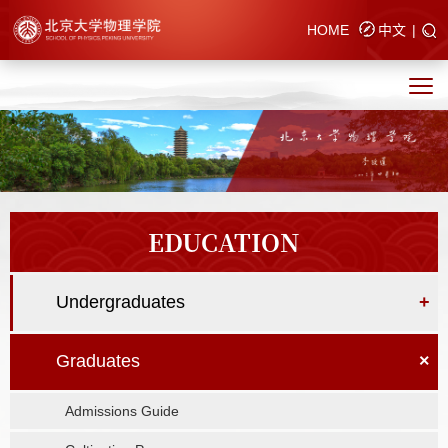
HOME
中文
|
EDUCATION
Undergraduates
+
Graduates
×
Admissions Guide