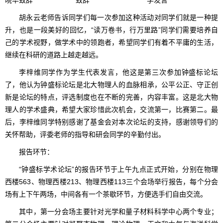
胡永云老师告诉同学们每一次参加这种活动对同学们就是一种提
升，也是一段美好的回忆，“读万卷书，行万里路”同学们需要培养自
己的学术视野，做学术中的领跑者，希望同学们有着不平庸的生活，
继续在科研的道路上越走越远。
李梓维同学作为学生代表发言，他这是第三次参加钟盛标论坛
了，他认为钟盛标论坛是北大物理人的血脉相承，公平公正、守正创
新是论坛的特点，评选制度也在不断的完善，内容丰富。这是北大物
理人的学术盛典，希望大家珍惜此次机会，交流第一，比赛第二。最
后，李梓维同学特别感谢了基金会对本次论坛的支持，感谢领导们的
关怀帮助，评委老师的指导和研会同学的辛勤付出。
报告环节：
“钟盛标学术论坛”的报告环节于上午九点正式开始，分别在物理
西楼563、物理西楼213、物理西楼113三个会场举行报告，每个分会
场有上下午两场，中间各有一个茶歇环节，方便选手们自由交流。
其中，第一分会场主要针对光学和量子材料科学中心两个专业；