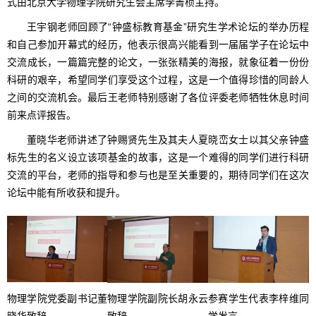
式由北京大学物理学院研究生会主席李菁桢主持。
王宇钢老师回顾了“钟盛标教育基金”研究生学术论坛的举办历程
和自己参加开幕式的经历，他表示很高兴能看到一届届学子在论坛中
交流成长，一篇篇完整的论文，一张张精美的海报，就象征着一份份
科研的艰辛，希望同学们享受这个过程，这是一个值得珍惜的同龄人
之间的交流机会。最后王老师特别感谢了各位评委老师牺牲休息时间
前来点评报告。
董晓华老师讲述了钟赐贤先生及其夫人夏晓峦女士以其父亲钟盛
标先生的名义设立该项基金的故事，这是一个难得的同学们进行科研
交流的平台，老师的指导和参与也是至关重要的，期待同学们在这次
论坛中能有所收获和提升。
物理学院党委副书记董
物理学院副院长胡永云
参赛学生代表李梓维同
晓华致辞
致辞
学发言