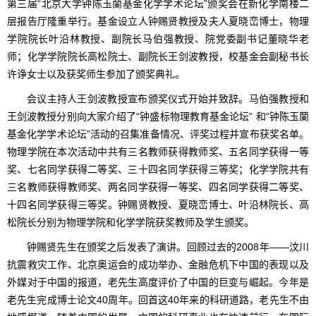
第三届“北京大学钟陈玉蘭基金化学学术论坛”颁奖会在新化学南楼二
层报告厅隆重举行。基金设立人钟赐贤教授及夫人夏晓峦博士，物理
学院院长叶沿林教授、副院长马伯强教授、院党委副书记董晓华老
师；化学学院院长高松院士、副院长王剑波教授，校基金会副秘书长
许诤女士以及获奖师生参加了颁奖典礼。
会议主持人王剑波教授宣布颁奖仪式开始并致辞。马伯强教授和
王剑波教授分别向大家介绍了“钟盛标物理教育基金论坛” 和“钟陈玉蘭
基金化学学术论坛”活动的召集准备情况、评奖过程并宣布获奖名单。
物理学院在本次活动中共有三名教师获得教师奖、五名同学获得一等
奖、七名同学获得二等奖、三十四名同学获得三等奖；化学学院共有
三名教师获得教师奖、两名同学获得一等奖、四名同学获得二等奖、
十四名同学获得三等奖。钟赐贤教授、夏晓峦博士、叶沿林院长、高
松院长分别为物理学院和化学学院获奖教师及学生颁奖。
钟赐贤先生在颁奖之后发表了演讲。回顾过去的2008年——汶川
抗震救灾工作、北京奥运会的成功举办、金融危机下中国的表现以及
外媒对于中国的报道，老先生高度评价了中国的巨变与崛起。今年是
老先生完成博士论文40周年。回首这40年来的科研道路，老先生不由