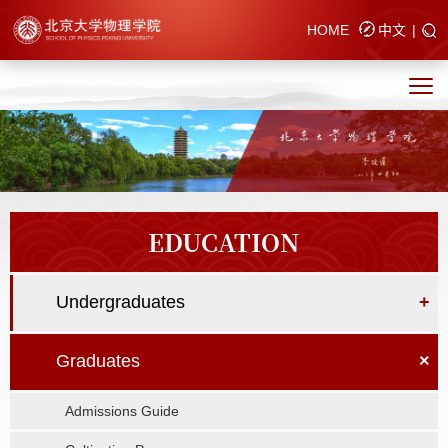
HOME
中文
|
EDUCATION
Undergraduates
+
Graduates
×
Admissions Guide