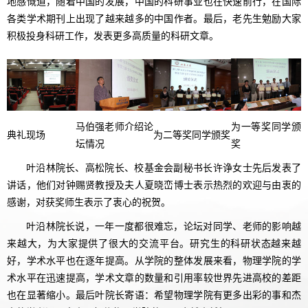
地感慨道，随着中国的发展，中国的科研事业也在快速前行，在国际
各类学术期刊上出现了越来越多的中国作者。最后，老先生勉励大家
积极投身科研工作，发表更多高质量的科研文章。
马伯强老师介绍论
为一等奖同学颁
典礼现场
为二等奖同学颁奖
坛情况
奖
叶沿林院长、高松院长、校基金会副秘书长许诤女士先后发表了
讲话，他们对钟赐贤教授及夫人夏晓峦博士表示热烈的欢迎与由衷的
感谢，对获奖师生表示了衷心的祝贺。
叶沿林院长说，一年一度都很难忘，论坛对同学、老师的影响越
来越大，为大家提供了很大的交流平台。研究生的科研状态越来越
好，学术水平也在逐年提高。从学院的整体发展来看，物理学院的学
术水平在迅速提高，学术文章的数量和引用率较世界先进高校的差距
也在显著缩小。最后叶院长寄语：希望物理学院有更多出彩的事和杰