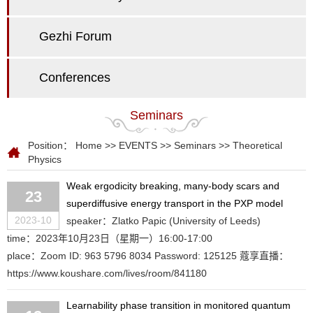
Gezhi Forum
Conferences
Seminars
Position：
Home
>>
EVENTS
>>
Seminars
>>
Theoretical
Physics
Weak ergodicity breaking, many-body scars and
23
superdiffusive energy transport in the PXP model
2023-10
speaker：Zlatko Papic (University of Leeds)
time：2023年10月23日（星期一）16:00-17:00
place：Zoom ID: 963 5796 8034 Password: 125125 蔻享直播：
https://www.koushare.com/lives/room/841180
Learnability phase transition in monitored quantum