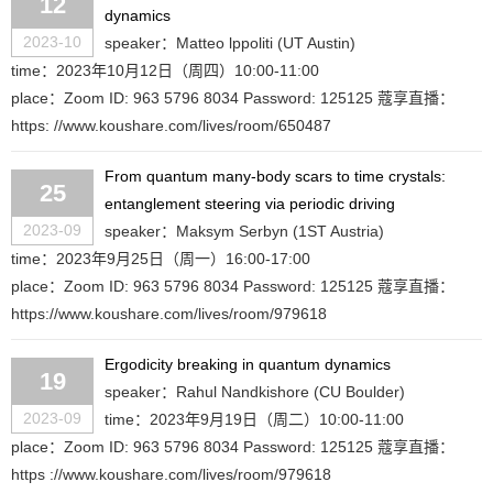
12
dynamics
2023-10
speaker：Matteo lppoliti (UT Austin)
time：2023年10月12日（周四）10:00-11:00
place：Zoom ID: 963 5796 8034 Password: 125125 蔻享直播：
https: //www.koushare.com/lives/room/650487
From quantum many-body scars to time crystals:
25
entanglement steering via periodic driving
2023-09
speaker：Maksym Serbyn (1ST Austria)
time：2023年9月25日（周一）16:00-17:00
place：Zoom ID: 963 5796 8034 Password: 125125 蔻享直播：
https://www.koushare.com/lives/room/979618
Ergodicity breaking in quantum dynamics
19
speaker：Rahul Nandkishore (CU Boulder)
2023-09
time：2023年9月19日（周二）10:00-11:00
place：Zoom ID: 963 5796 8034 Password: 125125 蔻享直播：
https ://www.koushare.com/lives/room/979618