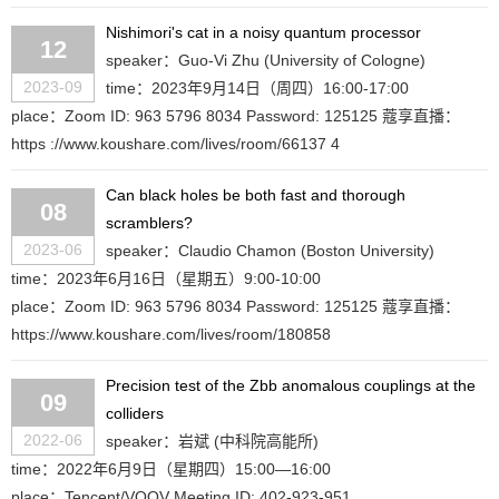
Nishimori's cat in a noisy quantum processor
12
speaker：Guo-Vi Zhu (University of Cologne)
2023-09
time：2023年9月14日（周四）16:00-17:00
place：Zoom ID: 963 5796 8034 Password: 125125 蔻享直播：
https ://www.koushare.com/lives/room/66137 4
Can black holes be both fast and thorough
08
scramblers?
2023-06
speaker：Claudio Chamon (Boston University)
time：2023年6月16日（星期五）9:00-10:00
place：Zoom ID: 963 5796 8034 Password: 125125 蔻享直播：
https://www.koushare.com/lives/room/180858
Precision test of the Zbb anomalous couplings at the
09
colliders
2022-06
speaker：岩斌 (中科院高能所)
time：2022年6月9日（星期四）15:00—16:00
place：Tencent/VOOV Meeting ID: 402-923-951