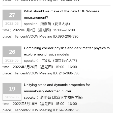
What should we make of the new CDF W-mass
27
measurement?
2022-05
speaker：顾嘉荫（复旦大学）
time：2022年6月2日（星期四）15:00—16:00
place：Tencent/VOOV Meeting ID:893-296-390
Combining collider physics and dark matter physics to
26
explore new physics models
2022-05
speaker：卢致廷（南京师范大学）
time：2022年5月26日（星期四）15:00—16:00
place：Tencent/VOOV Meeting ID: 246-368-598
Unifying static and dynamic properties for
19
anomalously deformed nuclei
2022-05
speaker：赵鹏巍 (北京大学物理学院)
time：2022年5月19日（星期四）15:00—16:00
place：Tencent/VOOV Meeting ID: 647-538-928